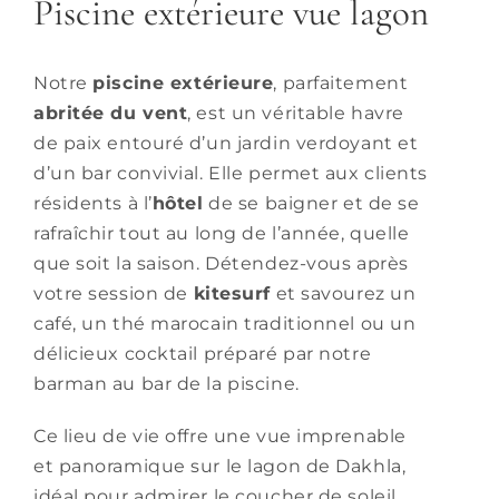
Piscine extérieure vue lagon
FAQ
Contact
Notre
piscine extérieure
, parfaitement
abritée du vent
, est un véritable havre
RÉSERVER
de paix entouré d’un jardin verdoyant et
d’un bar convivial. Elle permet aux clients
FR
résidents à l’
hôtel
de se baigner et de se
rafraîchir tout au long de l’année, quelle
que soit la saison. Détendez-vous après
votre session de
kitesurf
et savourez un
café, un thé marocain traditionnel ou un
délicieux cocktail préparé par notre
barman au bar de la piscine.
Ce lieu de vie offre une vue imprenable
et panoramique sur le lagon de Dakhla,
idéal pour admirer le coucher de soleil.