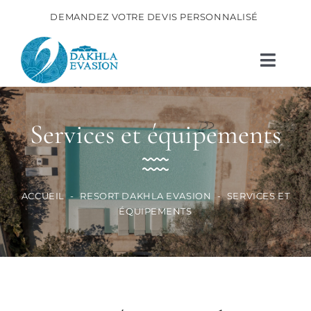
Passer
DEMANDEZ VOTRE DEVIS PERSONNALISÉ
au
contenu
Toggl
Navig
Resort Dakhla Evasion
Services et équipements
Stages Dakhla
Matériels
ACCUEIL
-
RESORT DAKHLA EVASION
-
SERVICES ET
Autres activités
ÉQUIPEMENTS
Bien-être
News