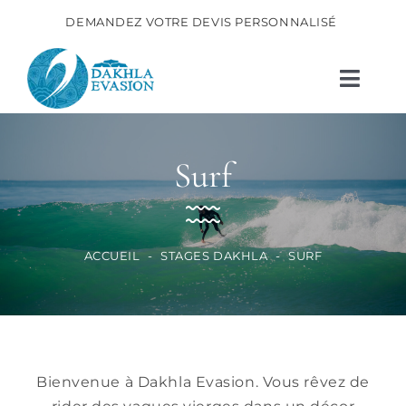
Passer
DEMANDEZ VOTRE DEVIS PERSONNALISÉ
au
contenu
Toggl
Navig
Resort Dakhla Evasion
Surf
Stages Dakhla
Matériels
ACCUEIL
-
STAGES DAKHLA
-
SURF
Autres activités
Bien-être
News
Bienvenue à Dakhla Evasion. Vous rêvez de